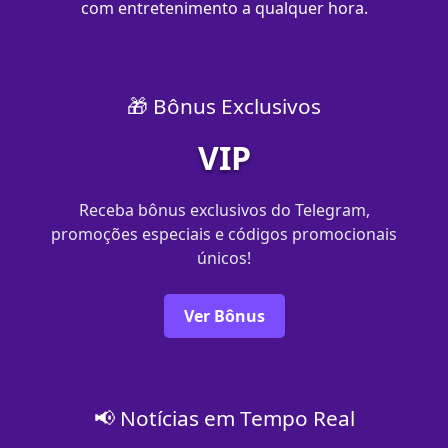
com entretenimento a qualquer hora.
🎁 Bônus Exclusivos
VIP
Receba bônus exclusivos do Telegram,
promoções especiais e códigos promocionais
únicos!
Ver Bônus
📢 Notícias em Tempo Real