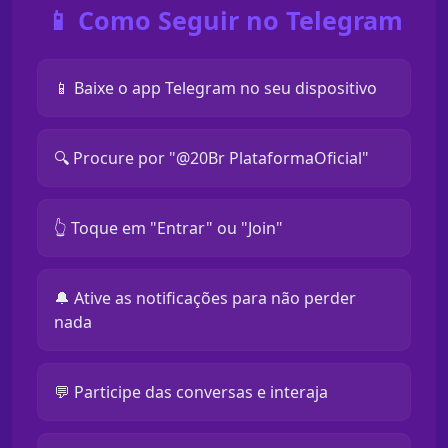
📱 Como Seguir no Telegram
📱 Baixe o app Telegram no seu dispositivo
🔍 Procure por "@20Br PlataformaOficial"
👆 Toque em "Entrar" ou "Join"
🔔 Ative as notificações para não perder
nada
💬 Participe das conversas e interaja