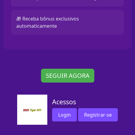
🎁 Receba bônus exclusivos
automaticamente
SEGUIR AGORA
Acessos
Login
Registrar-se