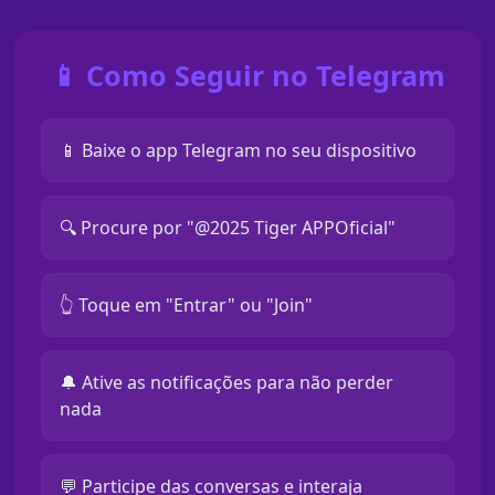
📱 Como Seguir no Telegram
📱 Baixe o app Telegram no seu dispositivo
🔍 Procure por "@2025 Tiger APPOficial"
👆 Toque em "Entrar" ou "Join"
🔔 Ative as notificações para não perder
nada
💬 Participe das conversas e interaja