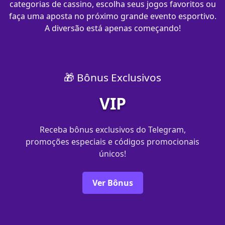
categorias de cassino, escolha seus jogos favoritos ou
faça uma aposta no próximo grande evento esportivo.
A diversão está apenas começando!
🎁 Bônus Exclusivos
VIP
Receba bônus exclusivos do Telegram,
promoções especiais e códigos promocionais
únicos!
Ver Bônus