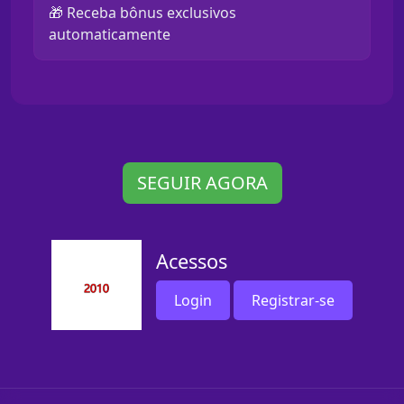
🎁 Receba bônus exclusivos
automaticamente
SEGUIR AGORA
Acessos
Login
Registrar-se