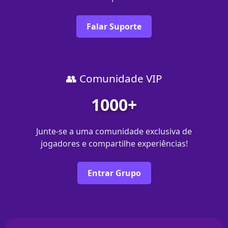
Falar Suporte
👥 Comunidade VIP
1000+
Junte-se a uma comunidade exclusiva de
jogadores e compartilhe experiências!
Entrar Grupo