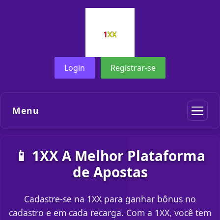
Login
Registrar-se
Menu
📱 1XX A Melhor Plataforma
de Apostas
Cadastre-se na 1XX para ganhar bônus no
cadastro e em cada recarga. Com a 1XX, você tem