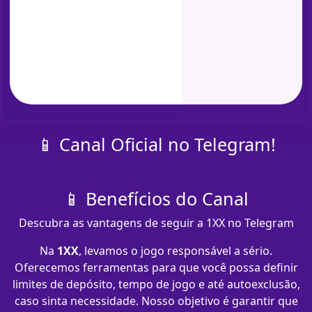
📱 Canal Oficial no Telegram!
📱 Benefícios do Canal
Descubra as vantagens de seguir a 1XX no Telegram
Na
1XX
, levamos o jogo responsável a sério.
Oferecemos ferramentas para que você possa definir
limites de depósito, tempo de jogo e até autoexclusão,
caso sinta necessidade. Nosso objetivo é garantir que