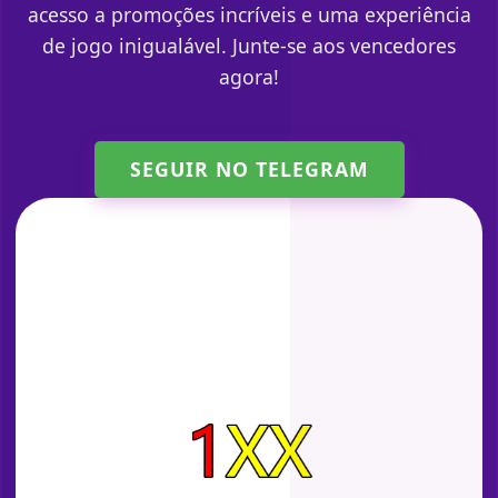
acesso a promoções incríveis e uma experiência
de jogo inigualável. Junte-se aos vencedores
agora!
SEGUIR NO TELEGRAM