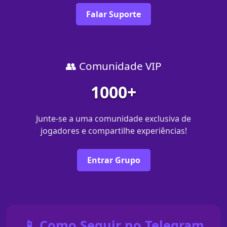
Falar Suporte
👥 Comunidade VIP
1000+
Junte-se a uma comunidade exclusiva de
jogadores e compartilhe experiências!
Entrar Grupo
📱 Como Seguir no Telegram