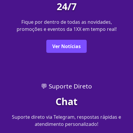
24/7
Fique por dentro de todas as novidades,
promoções e eventos da 1XX em tempo real!
Ver Notícias
💬 Suporte Direto
Chat
Suporte direto via Telegram, respostas rápidas e
atendimento personalizado!