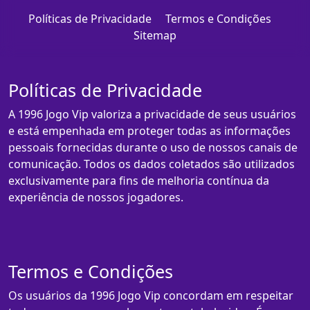
Políticas de Privacidade
Termos e Condições
Sitemap
Políticas de Privacidade
A 1996 Jogo Vip valoriza a privacidade de seus usuários
e está empenhada em proteger todas as informações
pessoais fornecidas durante o uso de nossos canais de
comunicação. Todos os dados coletados são utilizados
exclusivamente para fins de melhoria contínua da
experiência de nossos jogadores.
Termos e Condições
Os usuários da 1996 Jogo Vip concordam em respeitar