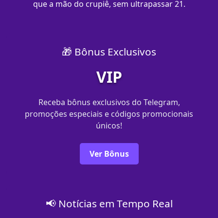
que a mão do crupiê, sem ultrapassar 21.
🎁 Bônus Exclusivos
VIP
Receba bônus exclusivos do Telegram,
promoções especiais e códigos promocionais
únicos!
Ver Bônus
📢 Notícias em Tempo Real