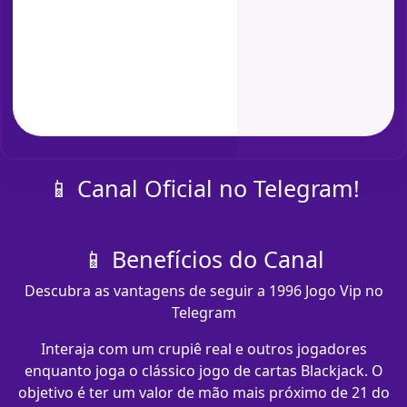
📱 Canal Oficial no Telegram!
📱 Benefícios do Canal
Descubra as vantagens de seguir a 1996 Jogo Vip no
Telegram
Interaja com um crupiê real e outros jogadores
enquanto joga o clássico jogo de cartas Blackjack. O
objetivo é ter um valor de mão mais próximo de 21 do