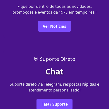
Fique por dentro de todas as novidades,
promoções e eventos da 1978 em tempo real!
Ver Notícias
💬 Suporte Direto
Chat
Suporte direto via Telegram, respostas rápidas e
atendimento personalizado!
Falar Suporte