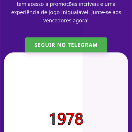
tem acesso a promoções incríveis e uma
experiência de jogo inigualável. Junte-se aos
vencedores agora!
SEGUIR NO TELEGRAM