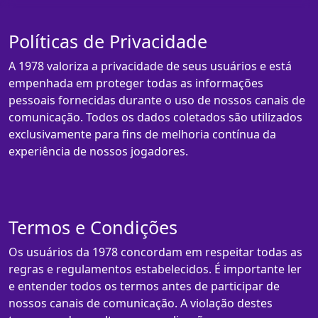
Políticas de Privacidade
A 1978 valoriza a privacidade de seus usuários e está
empenhada em proteger todas as informações
pessoais fornecidas durante o uso de nossos canais de
comunicação. Todos os dados coletados são utilizados
exclusivamente para fins de melhoria contínua da
experiência de nossos jogadores.
Termos e Condições
Os usuários da 1978 concordam em respeitar todas as
regras e regulamentos estabelecidos. É importante ler
e entender todos os termos antes de participar de
nossos canais de comunicação. A violação destes