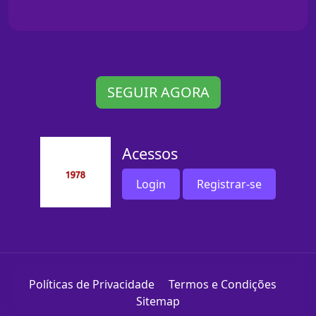
SEGUIR AGORA
Acessos
Login
Registrar-se
Políticas de Privacidade
Termos e Condições
Sitemap