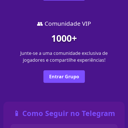
👥 Comunidade VIP
1000+
Junte-se a uma comunidade exclusiva de
jogadores e compartilhe experiências!
Entrar Grupo
📱 Como Seguir no Telegram