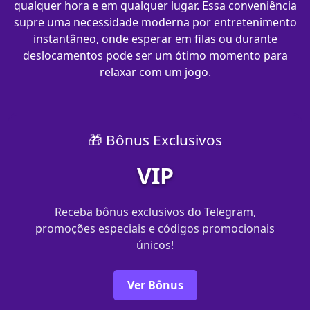
qualquer hora e em qualquer lugar. Essa conveniência
supre uma necessidade moderna por entretenimento
instantâneo, onde esperar em filas ou durante
deslocamentos pode ser um ótimo momento para
relaxar com um jogo.
🎁 Bônus Exclusivos
VIP
Receba bônus exclusivos do Telegram,
promoções especiais e códigos promocionais
únicos!
Ver Bônus