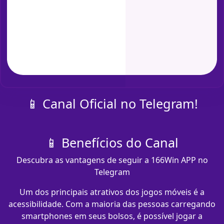
📱 Canal Oficial no Telegram!
📱 Benefícios do Canal
Descubra as vantagens de seguir a 166Win APP no
Telegram
Um dos principais atrativos dos jogos móveis é a
acessibilidade. Com a maioria das pessoas carregando
smartphones em seus bolsos, é possível jogar a