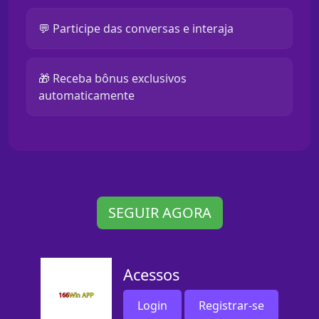
💬 Participe das conversas e interaja
🎁 Receba bônus exclusivos
automaticamente
SEGUIR AGORA
Acessos
Login
Registrar-se