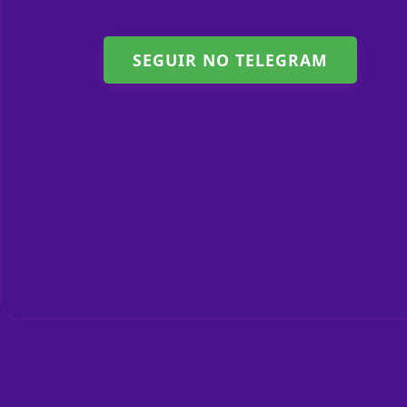
SEGUIR NO TELEGRAM