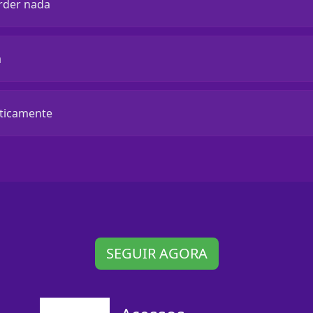
erder nada
a
aticamente
SEGUIR AGORA