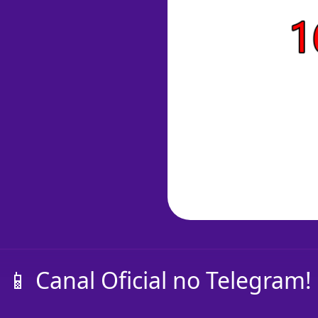
📱 Canal Oficial no Telegram!