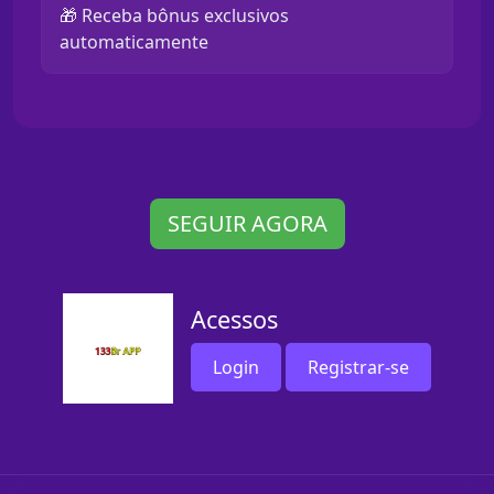
🎁 Receba bônus exclusivos
automaticamente
SEGUIR AGORA
Acessos
Login
Registrar-se