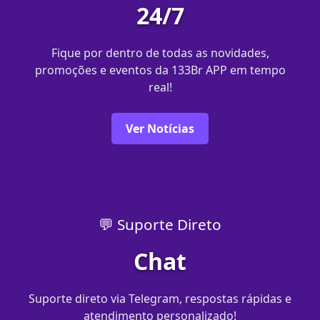
24/7
Fique por dentro de todas as novidades,
promoções e eventos da 133Br APP em tempo
real!
Ver Notícias
💬 Suporte Direto
Chat
Suporte direto via Telegram, respostas rápidas e
atendimento personalizado!