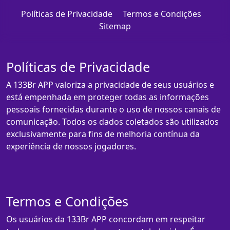
Políticas de Privacidade
Termos e Condições
Sitemap
Políticas de Privacidade
A 133Br APP valoriza a privacidade de seus usuários e
está empenhada em proteger todas as informações
pessoais fornecidas durante o uso de nossos canais de
comunicação. Todos os dados coletados são utilizados
exclusivamente para fins de melhoria contínua da
experiência de nossos jogadores.
Termos e Condições
Os usuários da 133Br APP concordam em respeitar