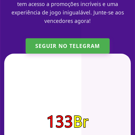
tem acesso a promoções incríveis e uma
experiência de jogo inigualável. Junte-se aos
vencedores agora!
SEGUIR NO TELEGRAM