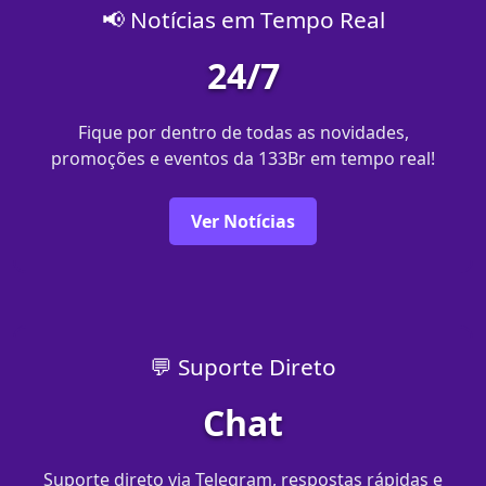
📢 Notícias em Tempo Real
24/7
Fique por dentro de todas as novidades,
promoções e eventos da 133Br em tempo real!
Ver Notícias
💬 Suporte Direto
Chat
Suporte direto via Telegram, respostas rápidas e