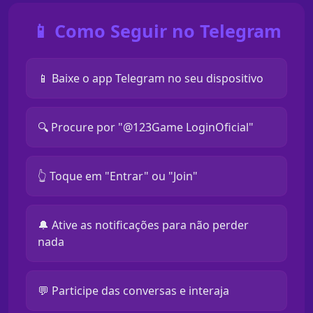
📱 Como Seguir no Telegram
📱 Baixe o app Telegram no seu dispositivo
🔍 Procure por "@123Game LoginOficial"
👆 Toque em "Entrar" ou "Join"
🔔 Ative as notificações para não perder
nada
💬 Participe das conversas e interaja