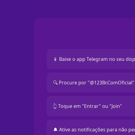
📱 Baixe o app Telegram no seu disp
🔍 Procure por "@123Br.ComOficial"
👆 Toque em "Entrar" ou "Join"
🔔 Ative as notificações para não p