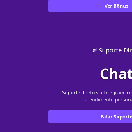
Ver Bônus
💬 Suporte Di
Cha
Suporte direto via Telegram, r
atendimento persona
Falar Suport