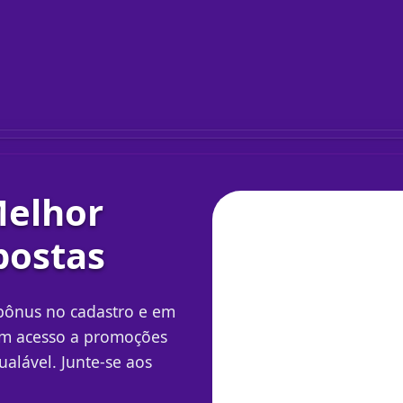
Melhor
postas
bônus no cadastro e em
em acesso a promoções
ualável. Junte-se aos