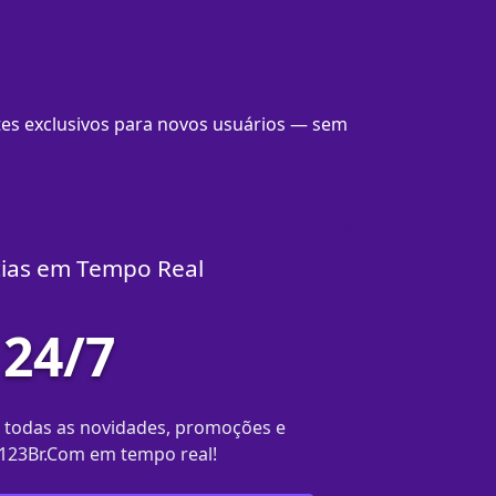
tes exclusivos para novos usuários — sem
cias em Tempo Real
24/7
e todas as novidades, promoções e
 123Br.Com em tempo real!