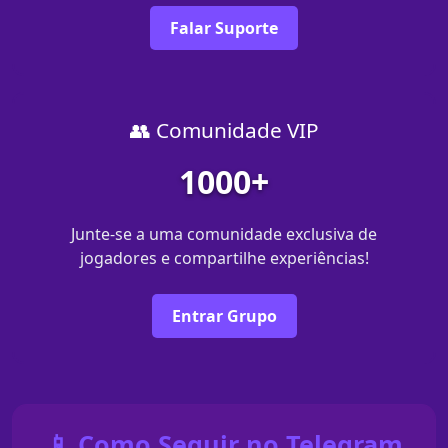
Falar Suporte
👥 Comunidade VIP
1000+
Junte-se a uma comunidade exclusiva de
jogadores e compartilhe experiências!
Entrar Grupo
📱 Como Seguir no Telegram