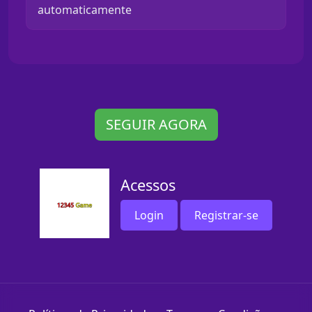
automaticamente
SEGUIR AGORA
Acessos
Login
Registrar-se