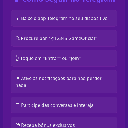
📱 Baixe o app Telegram no seu dispositivo
🔍 Procure por "@12345 GameOficial"
👆 Toque em "Entrar" ou "Join"
🔔 Ative as notificações para não perder
nada
💬 Participe das conversas e interaja
🎁 Receba bônus exclusivos