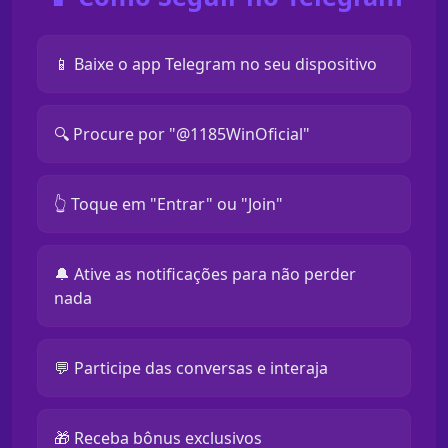
📱 Baixe o app Telegram no seu dispositivo
🔍 Procure por "@1185WinOficial"
👆 Toque em "Entrar" ou "Join"
🔔 Ative as notificações para não perder
nada
💬 Participe das conversas e interaja
🎁 Receba bônus exclusivos