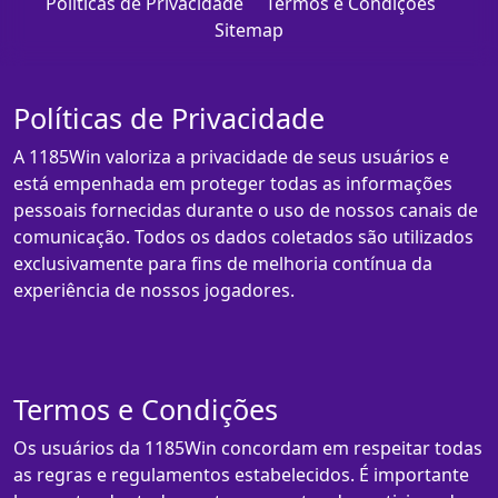
Políticas de Privacidade
Termos e Condições
Sitemap
Políticas de Privacidade
A 1185Win valoriza a privacidade de seus usuários e
está empenhada em proteger todas as informações
pessoais fornecidas durante o uso de nossos canais de
comunicação. Todos os dados coletados são utilizados
exclusivamente para fins de melhoria contínua da
experiência de nossos jogadores.
Termos e Condições
Os usuários da 1185Win concordam em respeitar todas
as regras e regulamentos estabelecidos. É importante