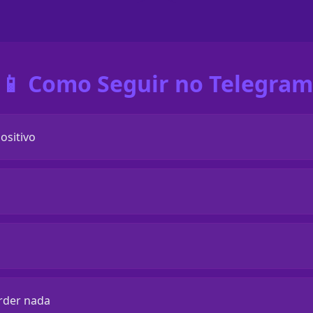
📱 Como Seguir no Telegram
ositivo
erder nada