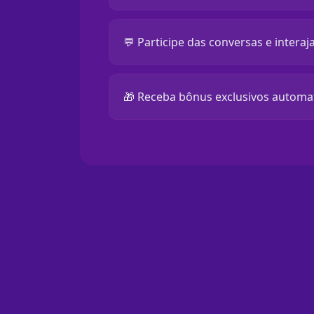
💬 Participe das conversas e interaj
🎁 Receba bônus exclusivos autom