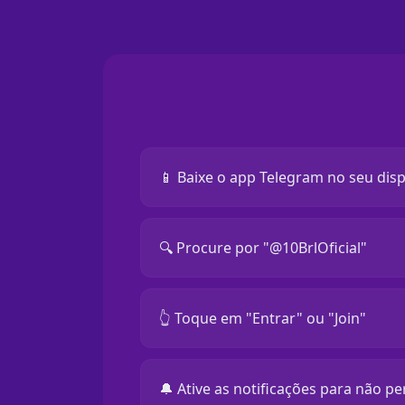
📱 Baixe o app Telegram no seu disp
🔍 Procure por "@10BrlOficial"
👆 Toque em "Entrar" ou "Join"
🔔 Ative as notificações para não p