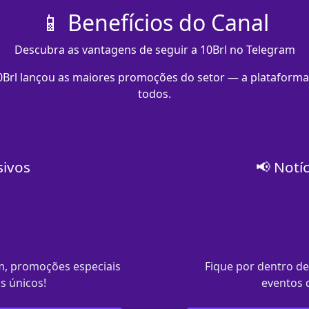
📱 Benefícios do Canal
Descubra as vantagens de seguir a 10Brl no Telegram
10Brl lançou as maiores promoções do setor — a plataforma 1
todos.
sivos
📢 Notí
m, promoções especiais
Fique por dentro d
s únicos!
eventos 