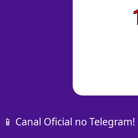
📱 Canal Oficial no Telegram!