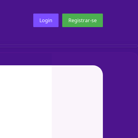
Login
Registrar-se