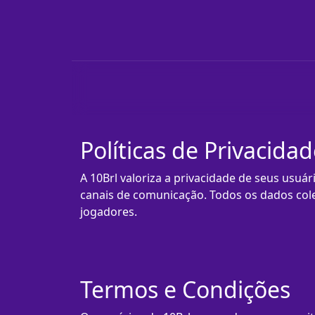
Políticas de Privacida
A 10Brl valoriza a privacidade de seus usu
canais de comunicação. Todos os dados cole
jogadores.
Termos e Condições