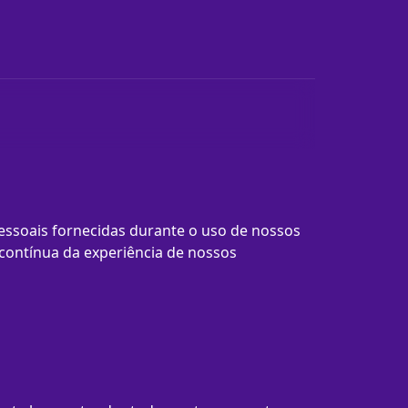
essoais fornecidas durante o uso de nossos
 contínua da experiência de nossos