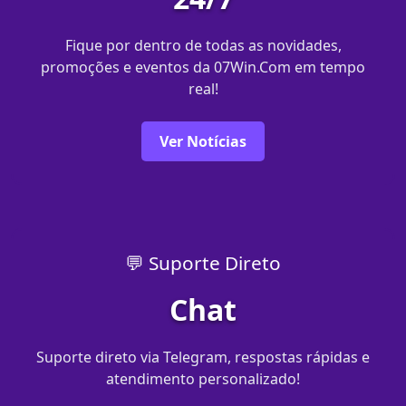
Fique por dentro de todas as novidades,
promoções e eventos da 07Win.Com em tempo
real!
Ver Notícias
💬 Suporte Direto
Chat
Suporte direto via Telegram, respostas rápidas e
atendimento personalizado!