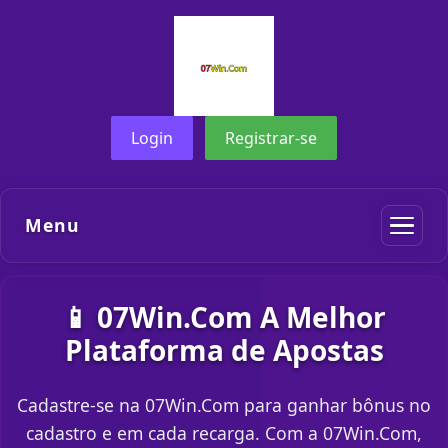
Login
Registrar-se
Menu
📱 07Win.Com A Melhor
Plataforma de Apostas
Cadastre-se na 07Win.Com para ganhar bônus no
cadastro e em cada recarga. Com a 07Win.Com,