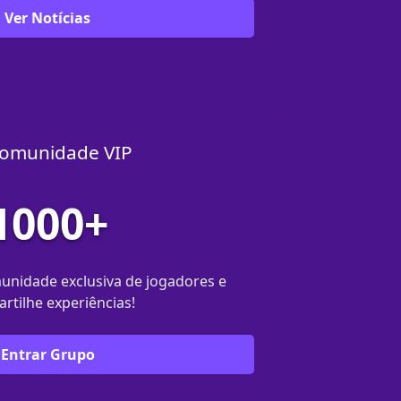
Ver Notícias
Comunidade VIP
1000+
unidade exclusiva de jogadores e
rtilhe experiências!
Entrar Grupo