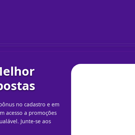
Melhor
postas
bônus no cadastro e em
em acesso a promoções
ualável. Junte-se aos