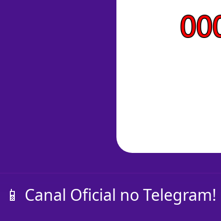
📱 Canal Oficial no Telegram!