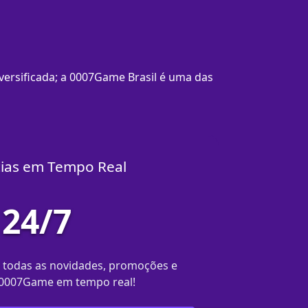
m
ersificada; a 0007Game Brasil é uma das
cias em Tempo Real
24/7
e todas as novidades, promoções e
 0007Game em tempo real!