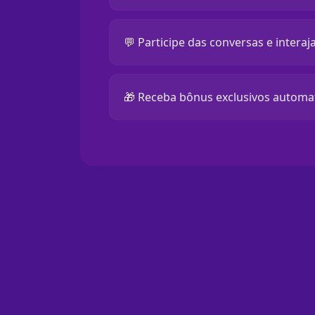
💬 Participe das conversas e interaj
🎁 Receba bônus exclusivos autom