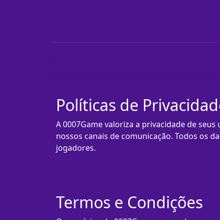
Políticas de Privacida
A 0007Game valoriza a privacidade de seus
nossos canais de comunicação. Todos os dad
jogadores.
Termos e Condições